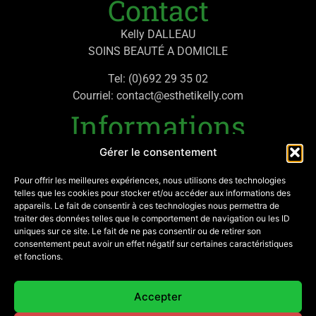
Contact
Kelly DALLEAU
SOINS BEAUTÉ A DOMICILE
Tel: (0)692 29 35 02
Courriel: contact@esthetikelly.com
Informations
Gérer le consentement
Politique de confidentialité
Mentions légales
Pour offrir les meilleures expériences, nous utilisons des technologies
telles que les cookies pour stocker et/ou accéder aux informations des
appareils. Le fait de consentir à ces technologies nous permettra de
Mon compte
traiter des données telles que le comportement de navigation ou les ID
uniques sur ce site. Le fait de ne pas consentir ou de retirer son
Contactez-moi
consentement peut avoir un effet négatif sur certaines caractéristiques
et fonctions.
SIRET: 882 303 381 00017
Réseaux
Accepter