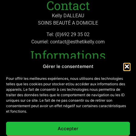
Contact
Kelly DALLEAU
SOINS BEAUTÉ A DOMICILE
Tel: (0)692 29 35 02
Courriel: contact@esthetikelly.com
Informations
Gérer le consentement
Politique de confidentialité
Mentions légales
Pour offrir les meilleures expériences, nous utilisons des technologies
telles que les cookies pour stocker et/ou accéder aux informations des
appareils. Le fait de consentir à ces technologies nous permettra de
Mon compte
traiter des données telles que le comportement de navigation ou les ID
uniques sur ce site. Le fait de ne pas consentir ou de retirer son
Contactez-moi
consentement peut avoir un effet négatif sur certaines caractéristiques
et fonctions.
SIRET: 882 303 381 00017
Réseaux
Accepter