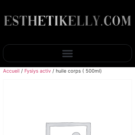
Accueil
/
Fysiys activ
/ huile corps ( 500ml)