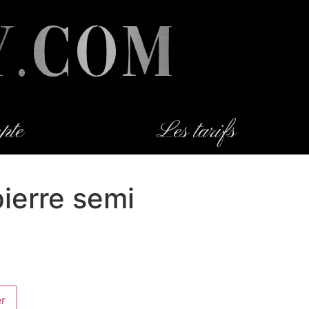
pte
Les tarifs
ierre semi
er