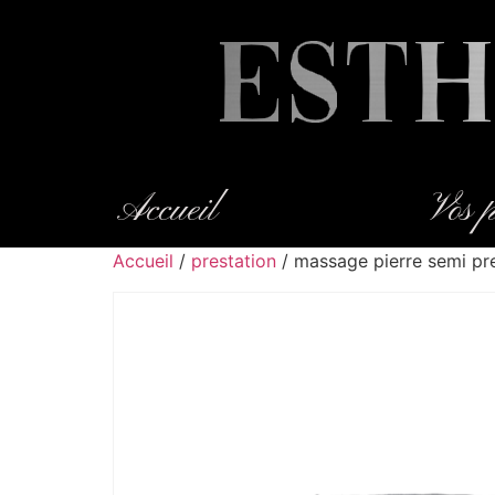
Accueil
Vos p
Accueil
/
prestation
/ massage pierre semi pr