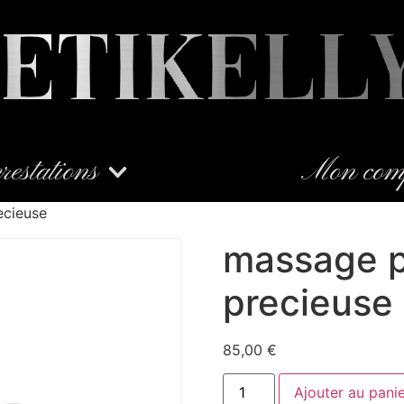
restations
Mon com
ecieuse
massage p
precieuse
85,00
€
Ajouter au pani