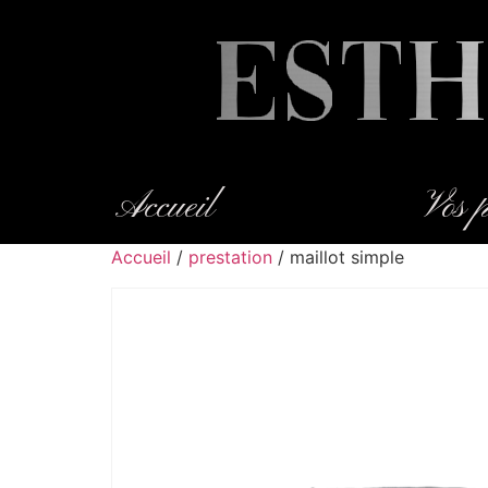
Accueil
Vos p
Accueil
/
prestation
/ maillot simple