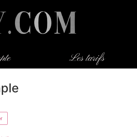
pte
Les tarifs
mple
er