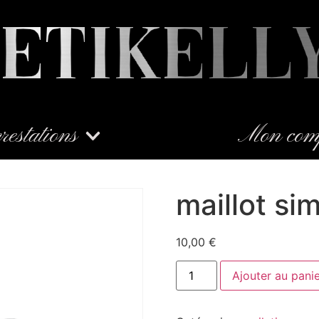
restations
Mon com
maillot si
10,00
€
Ajouter au pani