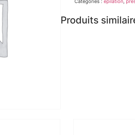
Catégories :
epilation
,
pre
Produits similai