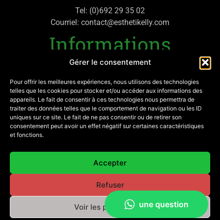
Tel: (0)692 29 35 02
Courriel: contact@esthetikelly.com
Informations
Gérer le consentement
Politique de confidentialité
Mentions légales
Pour offrir les meilleures expériences, nous utilisons des technologies
telles que les cookies pour stocker et/ou accéder aux informations des
appareils. Le fait de consentir à ces technologies nous permettra de
Mon compte
traiter des données telles que le comportement de navigation ou les ID
uniques sur ce site. Le fait de ne pas consentir ou de retirer son
Contactez-moi
consentement peut avoir un effet négatif sur certaines caractéristiques
et fonctions.
SIRET: 882 303 381 00017
Réseaux
Accepter
Refuser
Voir les préférences
© Esthetikelly.com 2022 | Tous droits réservés | Site réalisé