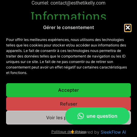
Courriel: contact@esthetikelly.com
Informations
Gérer le consentement
Politique de confidentialité
Mentions légales
Pour offrir les meilleures expériences, nous utilisons des technologies
telles que les cookies pour stocker et/ou accéder aux informations des
appareils. Le fait de consentir à ces technologies nous permettra de
Mon compte
traiter des données telles que le comportement de navigation ou les ID
uniques sur ce site. Le fait de ne pas consentir ou de retirer son
Contactez-moi
consentement peut avoir un effet négatif sur certaines caractéristiques
et fonctions.
SIRET: 882 303 381 00017
Réseaux
Accepter
Refuser
Voir les préférences
© Esthetikelly.com 2022 | Tous droits réservés | Site réalisé
par
E-MCOI
Politique de cookies