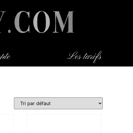
pte
Les tarifs