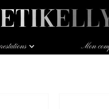
restations
Mon com