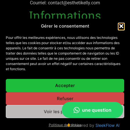
Courriel: contact@esthetikelly.com
Informations
Gérer le consentement
Politique de confidentialité
Mentions légales
Pour offrir les meilleures expériences, nous utilisons des technologies
telles que les cookies pour stocker et/ou accéder aux informations des
appareils. Le fait de consentir à ces technologies nous permettra de
Mon compte
traiter des données telles que le comportement de navigation ou les ID
uniques sur ce site. Le fait de ne pas consentir ou de retirer son
Contactez-moi
consentement peut avoir un effet négatif sur certaines caractéristiques
et fonctions.
SIRET: 882 303 381 00017
Réseaux
Accepter
Refuser
Voir les préférences
© Esthetikelly.com 2022 | Tous droits réservés | Site réalisé
par
E-MCOI
Politique de cookies